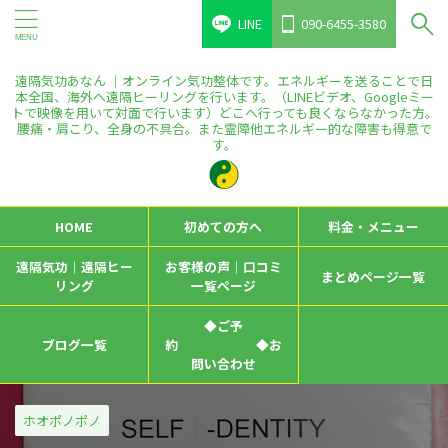
LINE
090-6455-3580
遠隔気功あなん ｜オンライン気功整体です。エネルギーを送ることで日
本全国、海外へ遠隔ヒーリングを行います。（LINEビデオ、Googleミー
トで映像を用いて対面で行います）どこへ行っても良くならなかった方。
腰痛・肩こり、全身の不具合。また霊障他エネルギー的な障害も得意で
す。
HOME
初めての方へ
料金・メニュー
遠隔気功｜遠隔ヒー
お客様の声｜口コミ
まとめページ一覧
リング
一覧ページ
◆ご予
ブログ一覧
約 ◆お
問い合わせ
ホオポノポノ