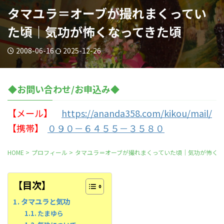
タマユラ＝オーブが撮れまくってい
た頃｜気功が怖くなってきた頃
2008-06-16
2025-12-26
◆お問い合わせ/お申込み◆
【メール】
https://ananda358.com/kikou/mail/
【携帯】
０９０－６４５５－３５８０
HOME
>
プロフィール
>
タマユラ＝オーブが撮れまくっていた頃｜気功が怖くな
【目次】
タマユラと気功
たまゆら