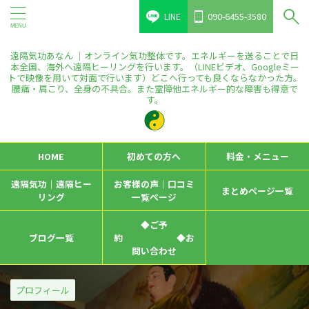
LINE
090-6455-3580
遠隔気功あなん ｜オンライン気功整体です。エネルギーを送ることで日
本全国、海外へ遠隔ヒーリングを行います。（LINEビデオ、Googleミー
トで映像を用いて対面で行います）どこへ行っても良くならなかった方。
腰痛・肩こり、全身の不具合。また霊障他エネルギー的な障害も得意で
す。
HOME
初めての方へ
料金・メニュー
遠隔気功｜遠隔ヒー
お客様の声｜口コミ
まとめページ一覧
リング
一覧ページ
◆ご予
ブログ一覧
約 ◆お
問い合わせ
プロフィール