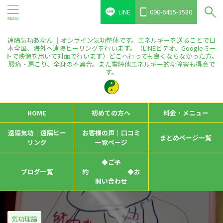
LINE
090-6455-3580
遠隔気功あなん ｜オンライン気功整体です。エネルギーを送ることで日
本全国、海外へ遠隔ヒーリングを行います。（LINEビデオ、Googleミー
トで映像を用いて対面で行います）どこへ行っても良くならなかった方。
腰痛・肩こり、全身の不具合。また霊障他エネルギー的な障害も得意で
す。
HOME
初めての方へ
料金・メニュー
遠隔気功｜遠隔ヒー
お客様の声｜口コミ
まとめページ一覧
リング
一覧ページ
◆ご予
ブログ一覧
約 ◆お
問い合わせ
気功理論