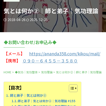
気とは何か②｜師と弟子｜気功理論
2018-04-26
2025-12-25
◆お問い合わせ/お申込み◆
【メール】
https://ananda358.com/kikou/mail/
【携帯】
０９０－６４５５－３５８０
HOME
>
◆気功｜気功整体
>
気功理論
>
気とは何か②｜師と弟子｜気功理論
【目次】
師と弟子｜気とは何か②
師と弟子｜気とは何か②｜気功理論 #155