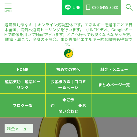
LINE
090-6455-3580
遠隔気功あなん ｜オンライン気功整体です。エネルギーを送ることで日
本全国、海外へ遠隔ヒーリングを行います。（LINEビデオ、Googleミー
トで映像を用いて対面で行います）どこへ行っても良くならなかった方。
腰痛・肩こり、全身の不具合。また霊障他エネルギー的な障害も得意で
す。
HOME
初めての方へ
料金・メニュー
遠隔気功｜遠隔ヒー
お客様の声｜口コミ
まとめページ一覧
リング
一覧ページ
◆ご予
ブログ一覧
約 ◆お
問い合わせ
料金メニュー