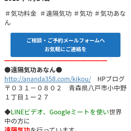
＃気功料金 ＃遠隔気功 ＃気功 ＃気功あな
ん
ご相談・ご予約メールフォームへ
お気軽にご連絡を
━━━━━━━━━━━━━━━━
●遠隔気功あなん●
http://ananda358.com/kikou/
HPブログ
〒０３１－０８０２ 青森県八戸市小中野
１丁目１ー２７
◆
LINEビデオ、Googleミート
を使い
世界
中の方に
遠隔気功
を行っています。