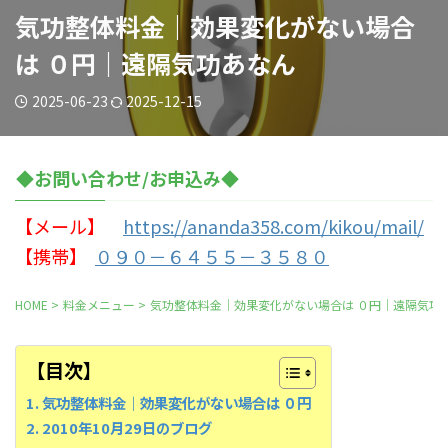
気功整体料金｜効果変化がない場合
は ０円｜遠隔気功あなん
2025-06-23
2025-12-15
◆お問い合わせ/お申込み◆
【メール】
https://ananda358.com/kikou/mail/
【携帯】
０９０－６４５５－３５８０
HOME
>
料金メニュー
>
気功整体料金｜効果変化がない場合は ０円｜遠隔気功
【目次】
気功整体料金｜効果変化がない場合は ０円
2010年10月29日のブログ