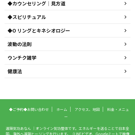
◆カウンセリング｜見方道
◆スピリチュアル
◆O リングとキネシオロジー
波動の法則
ウンチク雑学
健康法
◆ご予約◆お問い合わせ
ホーム
アクセス、地図
料金・メニュ
ー
遠隔気功あなん ｜オンライン気功整体です。エネルギーを送ることで日本全
国、海外へ遠隔ヒーリングを行います。（LINEビデオ、Googleミートで映像