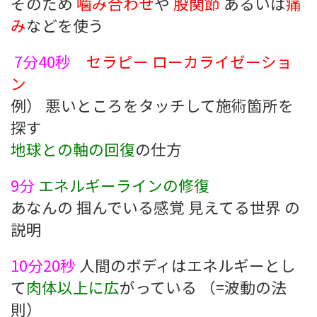
そのため
噛み合わせ
や
股関節
あるいは
痛
み
などを使う
7分40秒
セラピー ローカライゼーショ
ン
例） 悪いところをタッチして施術箇所を
探す
地球との軸の回復
の仕方
9分
エネルギーラインの修復
あなんの 掴んでいる感覚 見えてる世界 の
説明
10分20秒
人間のボディはエネルギーとし
て
肉体以上に広
がっている （=波動の法
則）