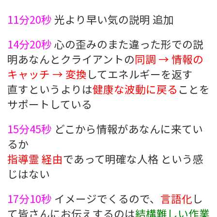
11分20秒
光より早い気の説明 追加
14分20秒
心の歪みのまた違った形での説
明あなんとクライアントの
同調 → 情報の
キャッチ → 変換
してエネルギーを返す
直すというよりは
健康な波動に戻る
ことを
サポートしている
15分45秒
どこから情報があなんに来てい
るか
指導霊 経由
であって明確な人格 という感
じはない
17分10秒
イメージでくるので、
言語化
し
て皆さんにお伝えするのは
結構難しい作業