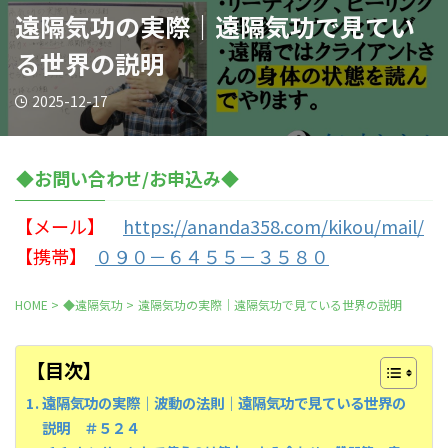
遠隔気功の実際｜遠隔気功で見てい
る世界の説明
2025-12-17
◆お問い合わせ/お申込み◆
【メール】
https://ananda358.com/kikou/mail/
【携帯】
０９０－６４５５－３５８０
HOME
>
◆遠隔気功
>
遠隔気功の実際｜遠隔気功で見ている世界の説明
【目次】
遠隔気功の実際｜波動の法則｜遠隔気功で見ている世界の
説明 ＃５２４