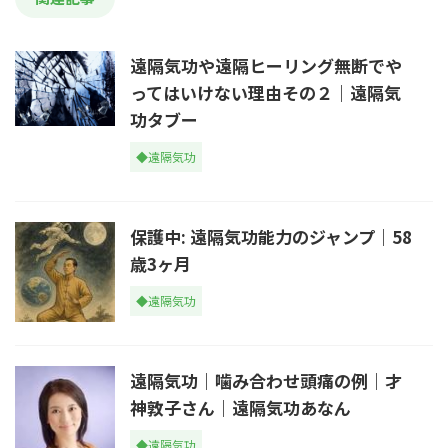
遠隔気功や遠隔ヒーリング無断でや
ってはいけない理由その２｜遠隔気
功タブー
◆遠隔気功
保護中: 遠隔気功能力のジャンプ｜58
歳3ヶ月
◆遠隔気功
遠隔気功｜噛み合わせ頭痛の例｜才
神敦子さん｜遠隔気功あなん
◆遠隔気功