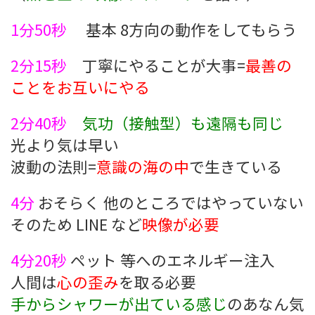
1分50秒
基本 8方向の動作をしてもらう
2分15秒
丁寧にやることが大事=
最善の
ことをお互いにやる
2分40秒
気功（接触型）も遠隔も同じ
光より気は早い
波動の法則=
意識の海の中
で生きている
4分
おそらく 他のところではやっていない
そのため LINE など
映像が必要
4分20秒
ペット 等へのエネルギー注入
人間は
心の歪み
を取る必要
手からシャワーが出ている感じ
のあなん気