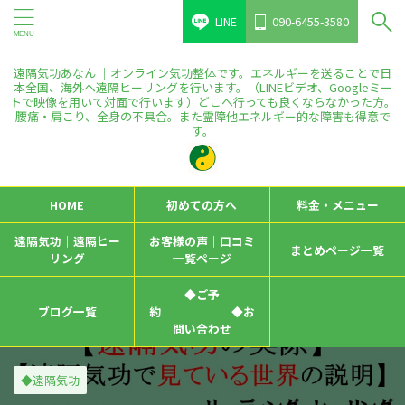
LINE
090-6455-3580
遠隔気功あなん ｜オンライン気功整体です。エネルギーを送ることで日
本全国、海外へ遠隔ヒーリングを行います。（LINEビデオ、Googleミー
トで映像を用いて対面で行います）どこへ行っても良くならなかった方。
腰痛・肩こり、全身の不具合。また霊障他エネルギー的な障害も得意で
す。
HOME
初めての方へ
料金・メニュー
遠隔気功｜遠隔ヒー
お客様の声｜口コミ
まとめページ一覧
リング
一覧ページ
◆ご予
ブログ一覧
約 ◆お
問い合わせ
◆遠隔気功