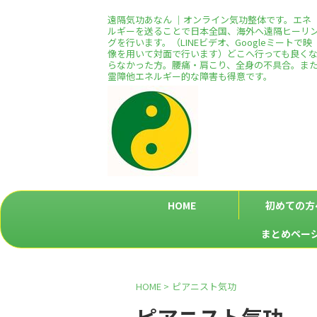
遠隔気功あなん ｜オンライン気功整体です。エネ
ルギーを送ることで日本全国、海外へ遠隔ヒーリ
グを行います。（LINEビデオ、Googleミートで映
像を用いて対面で行います）どこへ行っても良く
らなかった方。腰痛・肩こり、全身の不具合。ま
霊障他エネルギー的な障害も得意です。
HOME
初めての方
まとめペー
HOME
>
ピアニスト気功