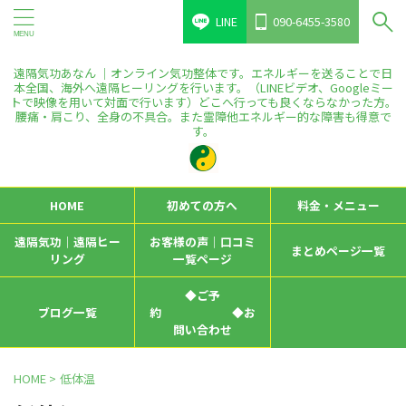
LINE
090-6455-3580
遠隔気功あなん ｜オンライン気功整体です。エネルギーを送ることで日
本全国、海外へ遠隔ヒーリングを行います。（LINEビデオ、Googleミー
トで映像を用いて対面で行います）どこへ行っても良くならなかった方。
腰痛・肩こり、全身の不具合。また霊障他エネルギー的な障害も得意で
す。
HOME
初めての方へ
料金・メニュー
遠隔気功｜遠隔ヒー
お客様の声｜口コミ
まとめページ一覧
リング
一覧ページ
◆ご予
ブログ一覧
約 ◆お
問い合わせ
HOME
>
低体温