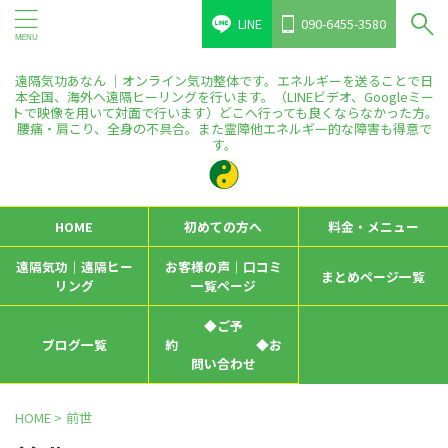
LINE
090-6455-3580
遠隔気功あなん ｜オンライン気功整体です。エネルギーを送ることで日
本全国、海外へ遠隔ヒーリングを行います。（LINEビデオ、Googleミー
トで映像を用いて対面で行います）どこへ行っても良くならなかった方。
腰痛・肩こり、全身の不具合。また霊障他エネルギー的な障害も得意で
す。
HOME
初めての方へ
料金・メニュー
遠隔気功｜遠隔ヒー
お客様の声｜口コミ
まとめページ一覧
リング
一覧ページ
◆ご予
ブログ一覧
約 ◆お
問い合わせ
HOME
>
前世