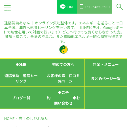
LINE
090-6455-3580
遠隔気功あなん ｜オンライン気功整体です。エネルギーを送ることで日
本全国、海外へ遠隔ヒーリングを行います。（LINEビデオ、Googleミー
トで映像を用いて対面で行います）どこへ行っても良くならなかった方。
腰痛・肩こり、全身の不具合。また霊障他エネルギー的な障害も得意で
す。
HOME
初めての方へ
料金・メニュー
遠隔気功｜遠隔ヒー
お客様の声｜口コミ
まとめページ一覧
リング
一覧ページ
◆ご予
ブログ一覧
約 ◆お
問い合わせ
HOME
>
右手のしびれ気功