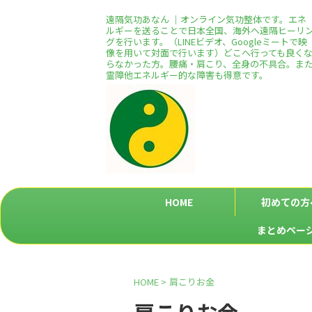
遠隔気功あなん ｜オンライン気功整体です。エネ
ルギーを送ることで日本全国、海外へ遠隔ヒーリ
グを行います。（LINEビデオ、Googleミートで映
像を用いて対面で行います）どこへ行っても良く
らなかった方。腰痛・肩こり、全身の不具合。ま
霊障他エネルギー的な障害も得意です。
HOME
初めての方
まとめペー
HOME
>
肩こりお金