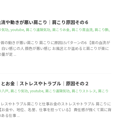
血流や動きが悪い肩こり｜肩こり原因その６
り気功
,
youtube
,
肩こり遠隔気功
,
肩こりお金
,
肩こり首血流
,
肩こり肺
,
首の動きが悪い肩こり 肩こりに原因15パターンの6 【首の血流が
、白い感じの人 顔色が悪い感じ お風呂とか温めると肩こりが楽に
が足 ...
りとお金｜ストレスやトラブル｜原因その２
り八戸
,
肩こり気功
,
youtube
,
肩こり遠隔気功
,
肩こりストレス
,
肩こり
レスやトラブル肩こりと仕事お金のストレスやトラブル 肩こりに
 【お金や、地位、名誉、仕事を担っている】 責任感が強くて肩に背
る仕事 ...