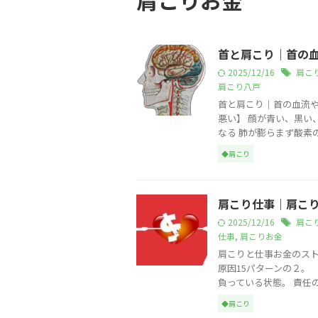
肩こりお金
首と肩こり｜首の
2025/12/16
肩こ
肩こり八戸
首と肩こり｜首の血流や
悪い】 顔が青い、黒い
なる 肺が膨らまず酸素の量
◆肩こり
肩こり仕事｜肩こ
2025/12/16
肩こ
仕事
,
肩こりお金
肩こりと仕事お金のスト
原因15パターンの２。
負っている状態。 責任のあ
◆肩こり