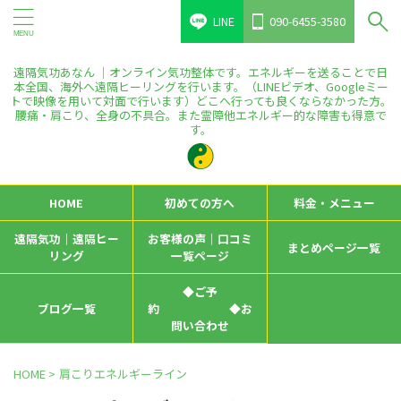
LINE
090-6455-3580
遠隔気功あなん ｜オンライン気功整体です。エネルギーを送ることで日
本全国、海外へ遠隔ヒーリングを行います。（LINEビデオ、Googleミー
トで映像を用いて対面で行います）どこへ行っても良くならなかった方。
腰痛・肩こり、全身の不具合。また霊障他エネルギー的な障害も得意で
す。
HOME
初めての方へ
料金・メニュー
遠隔気功｜遠隔ヒー
お客様の声｜口コミ
まとめページ一覧
リング
一覧ページ
◆ご予
ブログ一覧
約 ◆お
問い合わせ
HOME
>
肩こりエネルギーライン