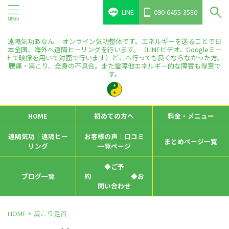
LINE
090-6455-3580
遠隔気功あなん ｜オンライン気功整体です。エネルギーを送ることで日
本全国、海外へ遠隔ヒーリングを行います。（LINEビデオ、Googleミー
トで映像を用いて対面で行います）どこへ行っても良くならなかった方。
腰痛・肩こり、全身の不具合。また霊障他エネルギー的な障害も得意で
す。
HOME
初めての方へ
料金・メニュー
遠隔気功｜遠隔ヒー
お客様の声｜口コミ
まとめページ一覧
リング
一覧ページ
◆ご予
ブログ一覧
約 ◆お
問い合わせ
HOME
>
肩こり足首