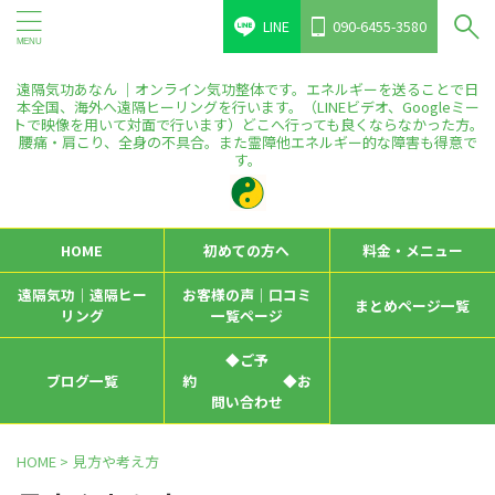
LINE
090-6455-3580
遠隔気功あなん ｜オンライン気功整体です。エネルギーを送ることで日
本全国、海外へ遠隔ヒーリングを行います。（LINEビデオ、Googleミー
トで映像を用いて対面で行います）どこへ行っても良くならなかった方。
腰痛・肩こり、全身の不具合。また霊障他エネルギー的な障害も得意で
す。
HOME
初めての方へ
料金・メニュー
遠隔気功｜遠隔ヒー
お客様の声｜口コミ
まとめページ一覧
リング
一覧ページ
◆ご予
ブログ一覧
約 ◆お
問い合わせ
HOME
>
見方や考え方