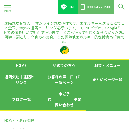
LINE
090-6455-3580
遠隔気功あなん ｜オンライン気功整体です。エネルギーを送ることで日
本全国、海外へ遠隔ヒーリングを行います。（LINEビデオ、Googleミー
トで映像を用いて対面で行います）どこへ行っても良くならなかった方。
腰痛・肩こり、全身の不具合。また霊障他エネルギー的な障害も得意で
す。
HOME
初めての方へ
料金・メニュー
遠隔気功｜遠隔ヒー
お客様の声｜口コミ
まとめページ一覧
リング
一覧ページ
◆ご予
ブログ一覧
約 ◆お
問い合わせ
HOME
>
退行催眠