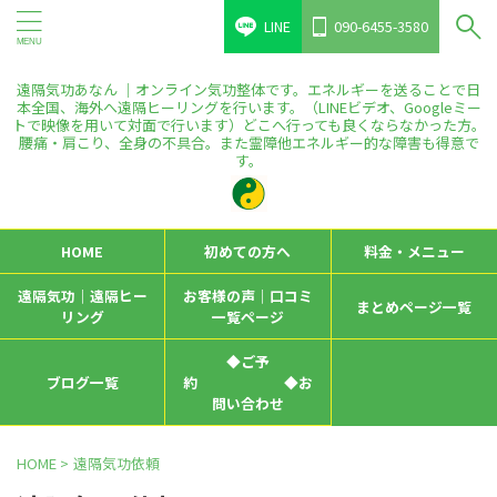
LINE
090-6455-3580
遠隔気功あなん ｜オンライン気功整体です。エネルギーを送ることで日
本全国、海外へ遠隔ヒーリングを行います。（LINEビデオ、Googleミー
トで映像を用いて対面で行います）どこへ行っても良くならなかった方。
腰痛・肩こり、全身の不具合。また霊障他エネルギー的な障害も得意で
す。
HOME
初めての方へ
料金・メニュー
遠隔気功｜遠隔ヒー
お客様の声｜口コミ
まとめページ一覧
リング
一覧ページ
◆ご予
ブログ一覧
約 ◆お
問い合わせ
HOME
>
遠隔気功依頼