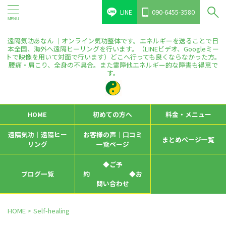
LINE
090-6455-3580
遠隔気功あなん ｜オンライン気功整体です。エネルギーを送ることで日
本全国、海外へ遠隔ヒーリングを行います。（LINEビデオ、Googleミー
トで映像を用いて対面で行います）どこへ行っても良くならなかった方。
腰痛・肩こり、全身の不具合。また霊障他エネルギー的な障害も得意で
す。
HOME
初めての方へ
料金・メニュー
遠隔気功｜遠隔ヒー
お客様の声｜口コミ
まとめページ一覧
リング
一覧ページ
◆ご予
ブログ一覧
約 ◆お
問い合わせ
HOME
>
Self-healing