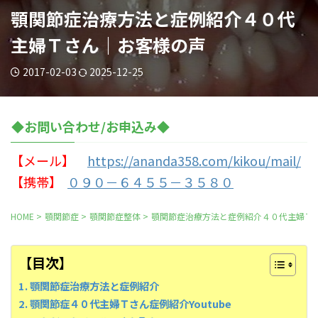
顎関節症治療方法と症例紹介４０代
主婦Ｔさん｜お客様の声
2017-02-03
2025-12-25
◆お問い合わせ/お申込み◆
【メール】
https://ananda358.com/kikou/mail/
【携帯】
０９０－６４５５－３５８０
HOME
>
顎関節症
>
顎関節症整体
>
顎関節症治療方法と症例紹介４０代主婦Ｔ
【目次】
顎関節症治療方法と症例紹介
顎関節症４０代主婦Ｔさん症例紹介Youtube