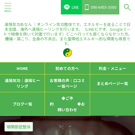
LINE
090-6455-3580
遠隔気功あなん ｜オンライン気功整体です。エネルギーを送ることで日
本全国、海外へ遠隔ヒーリングを行います。（LINEビデオ、Googleミー
トで映像を用いて対面で行います）どこへ行っても良くならなかった方。
腰痛・肩こり、全身の不具合。また霊障他エネルギー的な障害も得意で
す。
HOME
初めての方へ
料金・メニュー
遠隔気功｜遠隔ヒー
お客様の声｜口コミ
まとめページ一覧
リング
一覧ページ
◆ご予
ブログ一覧
約 ◆お
問い合わせ
顎関節症整体