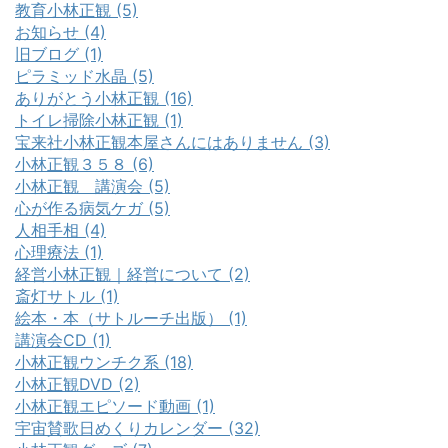
教育小林正観 (5)
お知らせ (4)
旧ブログ (1)
ピラミッド水晶 (5)
ありがとう小林正観 (16)
トイレ掃除小林正観 (1)
宝来社小林正観本屋さんにはありません (3)
小林正観３５８ (6)
小林正観 講演会 (5)
心が作る病気ケガ (5)
人相手相 (4)
心理療法 (1)
経営小林正観｜経営について (2)
斎灯サトル (1)
絵本・本（サトルーチ出版） (1)
講演会CD (1)
小林正観ウンチク系 (18)
小林正観DVD (2)
小林正観エピソード動画 (1)
宇宙賛歌日めくりカレンダー (32)