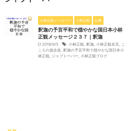
小林正観メッセージ
小林正観
仏教
釈迦の予言平和で穏やかな国日本小林
正観メッセージ２３７｜釈迦
2018/9/5
小林正観
,
釈迦
,
小林正観名言
,
こ
ころの遊歩道
,
釈迦の予言平和で穏やかな国日本小
林正観
,
ジャプトーバー
,
小林正観ブログ