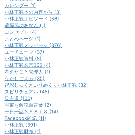
カレンダー (1)
小林正観本の内容から (3)
小林正観エピソード (56)
遠隔気功あなん (1)
コンセプト (4)
まとめページ (1)
小林正観メッセージ (376)
ユーチューブ (37)
小林正観資料 (8)
小林正観名言358 (4)
考えたこと管理人 (1)
うたしごよみ (35)
祝彩しゅくさいひめくり小林正観 (32)
スピリチュアル (46)
見方道 (100)
宇宙を解説百言葉 (2)
一日一話３５８＋８ (14)
Facebook雑記 (11)
小林正観 (391)
小林正観財布 (1)