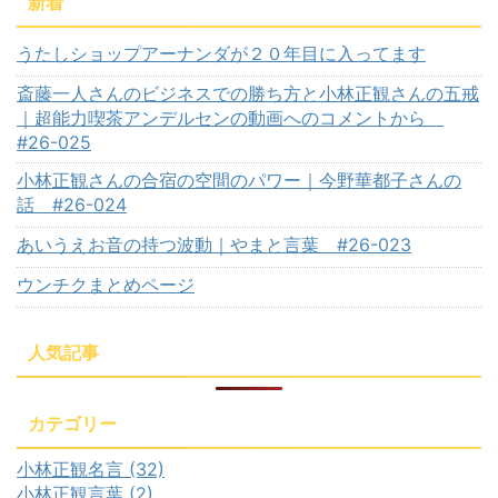
新着
うたしショップアーナンダが２０年目に入ってます
斎藤一人さんのビジネスでの勝ち方と小林正観さんの五戒
｜超能力喫茶アンデルセンの動画へのコメントから
#26-025
小林正観さんの合宿の空間のパワー｜今野華都子さんの
話 #26-024
あいうえお音の持つ波動｜やまと言葉 #26-023
ウンチクまとめページ
人気記事
カテゴリー
小林正観名言 (32)
小林正観言葉 (2)