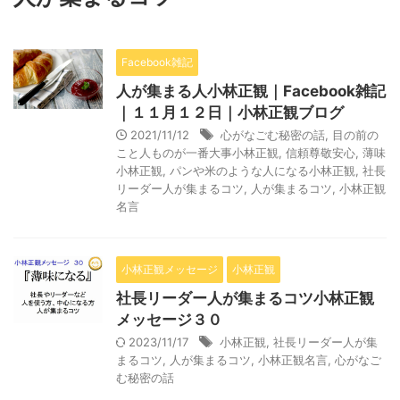
Facebook雑記
人が集まる人小林正観｜Facebook雑記
｜１１月１２日｜小林正観ブログ
2021/11/12
心がなごむ秘密の話
,
目の前の
こと人ものが一番大事小林正観
,
信頼尊敬安心
,
薄味
小林正観
,
パンや米のような人になる小林正観
,
社長
リーダー人が集まるコツ
,
人が集まるコツ
,
小林正観
名言
小林正観メッセージ
小林正観
社長リーダー人が集まるコツ小林正観
メッセージ３０
2023/11/17
小林正観
,
社長リーダー人が集
まるコツ
,
人が集まるコツ
,
小林正観名言
,
心がなご
む秘密の話