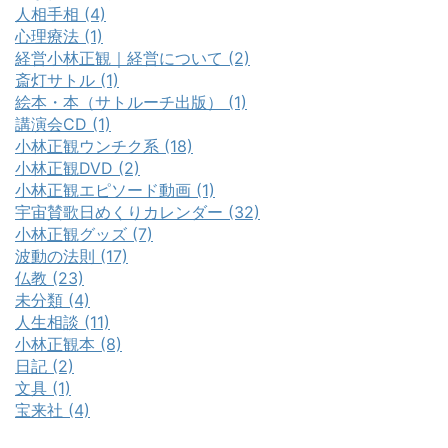
人相手相 (4)
心理療法 (1)
経営小林正観｜経営について (2)
斎灯サトル (1)
絵本・本（サトルーチ出版） (1)
講演会CD (1)
小林正観ウンチク系 (18)
小林正観DVD (2)
小林正観エピソード動画 (1)
宇宙賛歌日めくりカレンダー (32)
小林正観グッズ (7)
波動の法則 (17)
仏教 (23)
未分類 (4)
人生相談 (11)
小林正観本 (8)
日記 (2)
文具 (1)
宝来社 (4)