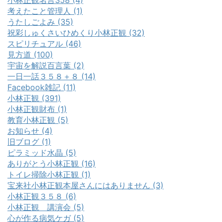
小林正観名言358 (4)
考えたこと管理人 (1)
うたしごよみ (35)
祝彩しゅくさいひめくり小林正観 (32)
スピリチュアル (46)
見方道 (100)
宇宙を解説百言葉 (2)
一日一話３５８＋８ (14)
Facebook雑記 (11)
小林正観 (391)
小林正観財布 (1)
教育小林正観 (5)
お知らせ (4)
旧ブログ (1)
ピラミッド水晶 (5)
ありがとう小林正観 (16)
トイレ掃除小林正観 (1)
宝来社小林正観本屋さんにはありません (3)
小林正観３５８ (6)
小林正観 講演会 (5)
心が作る病気ケガ (5)