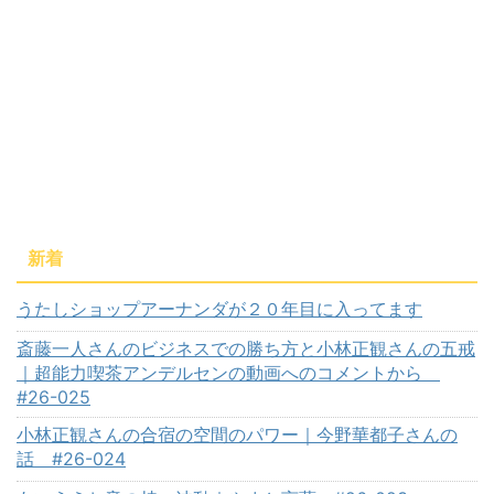
新着
うたしショップアーナンダが２０年目に入ってます
斎藤一人さんのビジネスでの勝ち方と小林正観さんの五戒
｜超能力喫茶アンデルセンの動画へのコメントから
#26-025
小林正観さんの合宿の空間のパワー｜今野華都子さんの
話 #26-024