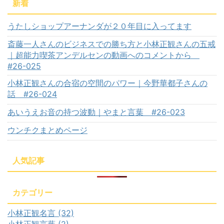
新着
うたしショップアーナンダが２０年目に入ってます
斎藤一人さんのビジネスでの勝ち方と小林正観さんの五戒
｜超能力喫茶アンデルセンの動画へのコメントから
#26-025
小林正観さんの合宿の空間のパワー｜今野華都子さんの
話 #26-024
あいうえお音の持つ波動｜やまと言葉 #26-023
ウンチクまとめページ
人気記事
カテゴリー
小林正観名言 (32)
小林正観言葉 (2)