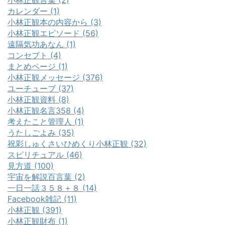
カレンダー (1)
小林正観本の内容から (3)
小林正観エピソード (56)
遠隔気功あなん (1)
コンセプト (4)
まとめページ (1)
小林正観メッセージ (376)
ユーチューブ (37)
小林正観資料 (8)
小林正観名言358 (4)
考えたこと管理人 (1)
うたしごよみ (35)
祝彩しゅくさいひめくり小林正観 (32)
スピリチュアル (46)
見方道 (100)
宇宙を解説百言葉 (2)
一日一話３５８＋８ (14)
Facebook雑記 (11)
小林正観 (391)
小林正観財布 (1)