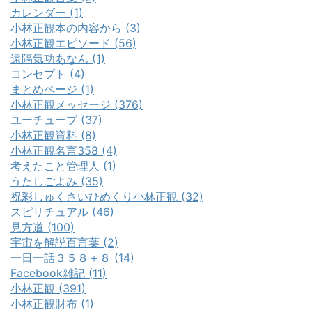
カレンダー (1)
小林正観本の内容から (3)
小林正観エピソード (56)
遠隔気功あなん (1)
コンセプト (4)
まとめページ (1)
小林正観メッセージ (376)
ユーチューブ (37)
小林正観資料 (8)
小林正観名言358 (4)
考えたこと管理人 (1)
うたしごよみ (35)
祝彩しゅくさいひめくり小林正観 (32)
スピリチュアル (46)
見方道 (100)
宇宙を解説百言葉 (2)
一日一話３５８＋８ (14)
Facebook雑記 (11)
小林正観 (391)
小林正観財布 (1)