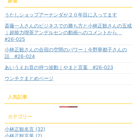
新着
うたしショップアーナンダが２０年目に入ってます
斎藤一人さんのビジネスでの勝ち方と小林正観さんの五戒
｜超能力喫茶アンデルセンの動画へのコメントから
#26-025
小林正観さんの合宿の空間のパワー｜今野華都子さんの
話 #26-024
あいうえお音の持つ波動｜やまと言葉 #26-023
ウンチクまとめページ
人気記事
カテゴリー
小林正観名言 (32)
小林正観言葉 (2)