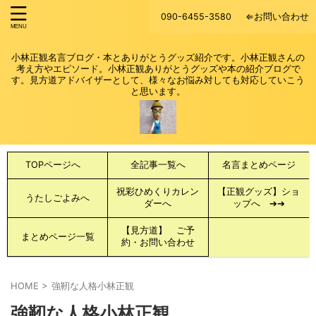
090-6455-3580
⇐お問い合わせ
小林正観名言ブログ・本とありがとうグッズ紹介です。小林正観さんの
考え方やエピソード。小林正観ありがとうグッズや本の紹介ブログで
す。見方道アドバイザーとして、様々なお悩み対しても対応していこう
と思います。
TOPページへ
全記事一覧へ
名言まとめページ
祝彩ひめくりカレン
【正観グッズ】ショ
うたしごよみへ
ダーへ
ップへ ➔➔
【見方道】 ご予
まとめページ一覧
約・お問い合わせ
HOME
>
強靭な人格小林正観
強靭な人格小林正観