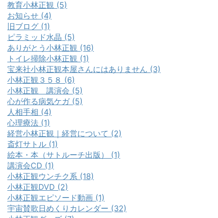
教育小林正観 (5)
お知らせ (4)
旧ブログ (1)
ピラミッド水晶 (5)
ありがとう小林正観 (16)
トイレ掃除小林正観 (1)
宝来社小林正観本屋さんにはありません (3)
小林正観３５８ (6)
小林正観 講演会 (5)
心が作る病気ケガ (5)
人相手相 (4)
心理療法 (1)
経営小林正観｜経営について (2)
斎灯サトル (1)
絵本・本（サトルーチ出版） (1)
講演会CD (1)
小林正観ウンチク系 (18)
小林正観DVD (2)
小林正観エピソード動画 (1)
宇宙賛歌日めくりカレンダー (32)