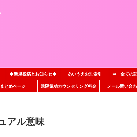
と
が
◆新規投稿とお知らせ◆
あいうえお別索引
➡ 全ての
まとめページ
遠隔気功カウンセリング料金
メール問い合わ
ュアル意味