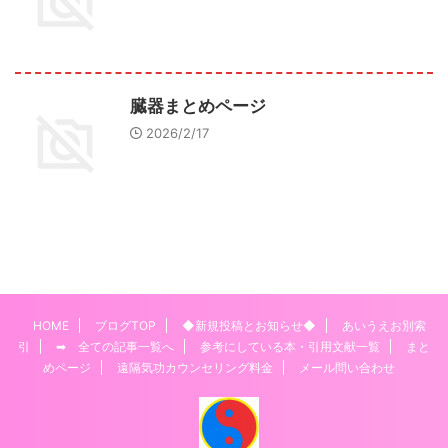
臓器まとめページ
2026/2/17
HOME
ブログTOP
◆新規投稿とお知らせ◆
あいうえお別索
引
➡ 全ての記事一覧へ
参考にしている本・引用文献一覧
まと
めページ
遠隔気功カウンセリング料金
メール問い合わせ