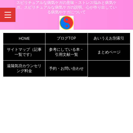
スピリチュアルな病気ケガの意味・ストレス悩みと病気ケ
ガ。スピリチュアルな病気ケガの説明。心が作り出してい
る病気やケガについて
ブログTOP
あいうえお別索引
HOME
サイトマップ（記事
参考にしている本・
まとめページ
一覧です）
引用文献一覧
遠隔気功カウンセリ
予約・お問い合わせ
ング料金