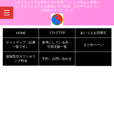
スピリチュアルな病気ケガの意味・ストレス悩みと病気ケ
ガ。スピリチュアルな病気ケガの説明。心が作り出してい
る病気やケガについて
ブログTOP
あいうえお別索引
HOME
サイトマップ（記事
参考にしている本・
まとめページ
一覧です）
引用文献一覧
遠隔気功カウンセリ
予約・お問い合わせ
ング料金