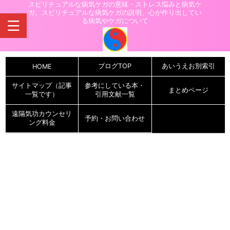
スピリチュアルな病気ケガの意味・ストレス悩みと病気ケ
ガ。スピリチュアルな病気ケガの説明。心が作り出してい
る病気やケガについて
ブログTOP
あいうえお別索引
HOME
サイトマップ（記事
参考にしている本・
まとめページ
一覧です）
引用文献一覧
遠隔気功カウンセリ
予約・お問い合わせ
ング料金