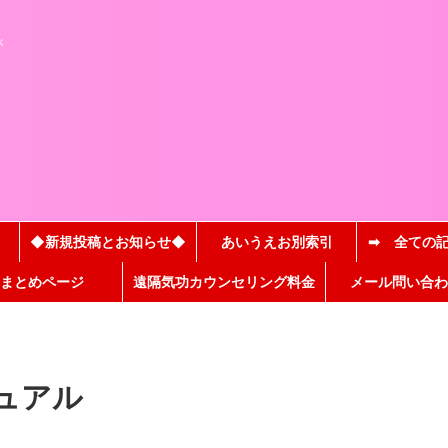
と
が
◆新規投稿とお知らせ◆
あいうえお別索引
➡ 全ての
まとめページ
遠隔気功カウンセリング料金
メール問い合わ
ュアル