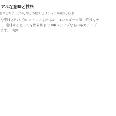
ュアルな意味と性格
症スピリチュアル
,
抑うつ症スピリチュアル意味
,
心理
な意味と性格 心のストレスをゆるめてエネルギー＝気で症状を改
す。 意味するところを箇条書きで ※ポジティブなものネガティブ
す。 病気 ...