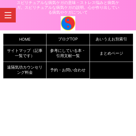
スピリチュアルな病気ケガの意味・ストレス悩みと病気ケ
ガ。スピリチュアルな病気ケガの説明。心が作り出してい
る病気やケガについて
ブログTOP
あいうえお別索引
HOME
サイトマップ（記事
参考にしている本・
まとめページ
一覧です）
引用文献一覧
遠隔気功カウンセリ
予約・お問い合わせ
ング料金