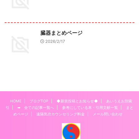
臓器まとめページ
2026/2/17
HOME
ブログTOP
◆新規投稿とお知らせ◆
あいうえお別索
引
➡ 全ての記事一覧へ
参考にしている本・引用文献一覧
まと
めページ
遠隔気功カウンセリング料金
メール問い合わせ