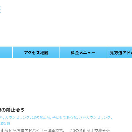
バ
け
。
アクセス地図
料金メニュー
見方道アド
3の禁止令５
析
,
カウンセリング
,
13の禁止令
,
子どもであるな
,
八戸カウンセリング
,
理理論
禁止令５ 見方道アドバイザー津原です。 【13の禁止令｜交流分析