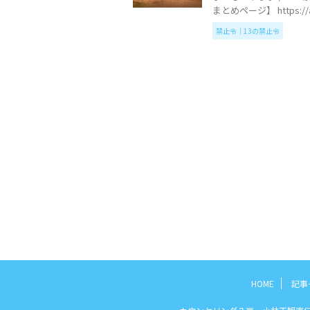
まとめページ】 https://anan
禁止令｜13の禁止令
HOME
記事