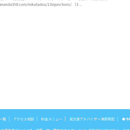
da358.com/mikatadou/13injunctions/ （3 ...
一覧
アクセス地図
料金メニュー
見方道アドバイザー津原明宏
◆予