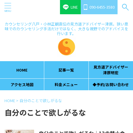
LINE
090-6455-3580
カウンセリング八戸・小林正観直伝の見方道アドバイザー津原。狭い意
味でのカウンセリング手法だけではなく、大きな視野でのアドバイスを
行います。
見方道アドバイザー
HOME
記事一覧
津原明宏
アクセス地図
料金メニュー
◆予約/お問い合わせ
HOME
>
自分のことで欲しがるな
自分のことで欲しがるな