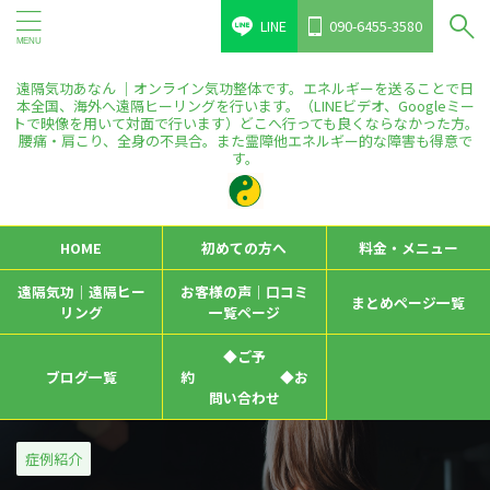
LINE
090-6455-3580
遠隔気功あなん ｜オンライン気功整体です。エネルギーを送ることで日
本全国、海外へ遠隔ヒーリングを行います。（LINEビデオ、Googleミー
トで映像を用いて対面で行います）どこへ行っても良くならなかった方。
腰痛・肩こり、全身の不具合。また霊障他エネルギー的な障害も得意で
す。
HOME
初めての方へ
料金・メニュー
遠隔気功｜遠隔ヒー
お客様の声｜口コミ
まとめページ一覧
リング
一覧ページ
◆ご予
ブログ一覧
約 ◆お
問い合わせ
症例紹介