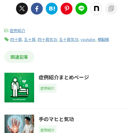
-
症例紹介
-
四十肩
,
五十肩
,
四十肩気功
,
五十肩気功
,
youtube
,
樟脳精
関連記事
症例紹介まとめページ
症例紹介
手のマヒと気功
症例紹介