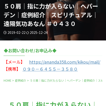
５０肩｜指に力が入らない｜へパー
デン｜症例紹介｜スピリチュアル｜
遠隔気功あなん ＃０４３０
2019-02-22
2025-12-24
◆お問い合わせ/お申込み◆
【メール】
https://ananda358.com/kikou/mail/
【携帯】
０９０－６４５５－３５８０
HOME
>
症例紹介
>
５０肩｜指に力が入らない｜へパーデン｜症例紹介｜スピリ
５０肩｜指に力が入らない｜