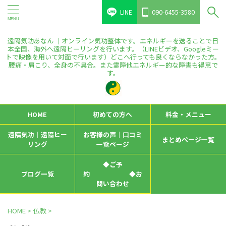
LINE
090-6455-3580
遠隔気功あなん ｜オンライン気功整体です。エネルギーを送ることで日
本全国、海外へ遠隔ヒーリングを行います。（LINEビデオ、Googleミー
トで映像を用いて対面で行います）どこへ行っても良くならなかった方。
腰痛・肩こり、全身の不具合。また霊障他エネルギー的な障害も得意で
す。
HOME
初めての方へ
料金・メニュー
遠隔気功｜遠隔ヒー
お客様の声｜口コミ
まとめページ一覧
リング
一覧ページ
◆ご予
ブログ一覧
約 ◆お
問い合わせ
HOME
>
仏教
>