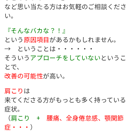
など思い当たる方はお気軽のご相談くださ
い。
『そんなバカな？！』
という
原因項目
があるかもしれません。
→ ということは・・・・・・
そういう
アプローチをしていない
というこ
とで、
改善の可能性
が高い。
肩こり
は
来てくださる方がもっとも多く持っている
症状。
（
肩こり +
腰痛、全身倦怠感、顎関節
症・・
・
）