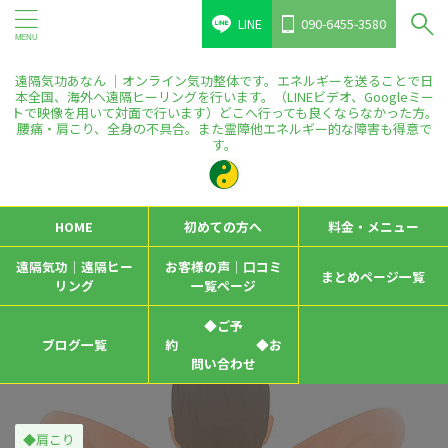
LINE
090-6455-3580
遠隔気功あなん ｜オンライン気功整体です。エネルギーを送ることで日
本全国、海外へ遠隔ヒーリングを行います。（LINEビデオ、Googleミー
トで映像を用いて対面で行います）どこへ行っても良くならなかった方。
腰痛・肩こり、全身の不具合。また霊障他エネルギー的な障害も得意で
す。
HOME
初めての方へ
料金・メニュー
遠隔気功｜遠隔ヒー
お客様の声｜口コミ
まとめページ一覧
リング
一覧ページ
◆ご予
ブログ一覧
約 ◆お
問い合わせ
◆肩こり