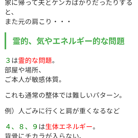
家に帰って夫とケンカばかりだったりする
と、
また元の肩こり・・・
霊的、気やエネルギー的な問題
３
は
霊的な問題
。
部屋や場所、
ご本人が敏感体質。
これも通常の整体では難しいパターン。
例）人ごみに行くと肩が重くなるなど
４、８、９
は
生体エネルギー
。
背骨にチカラが入らない、