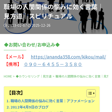
職場の人間関係の悩みに効く言葉｜
見方道｜スピリチュアル
2013-02-07
2025-12-26
◆お問い合わせ/お申込み◆
【メール】
https://ananda358.com/kikou/mail/
【携帯】
０９０－６４５５－３５８０
HOME
>
◆カウンセリング｜見方道
>
職場の人間関係の悩みに効く言葉｜見方
【目次】
職場の人間関係の悩みに効く言葉｜アファメーション
2012年4月9日のブログ