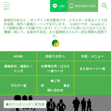
LINE
090-6455-3580
遠隔気功あなん ｜オンライン気功整体です。エネルギーを送ることで日
本全国、海外へ遠隔ヒーリングを行います。（LINEビデオ、Googleミー
トで映像を用いて対面で行います）どこへ行っても良くならなかった方。
腰痛・肩こり、全身の不具合。また霊障他エネルギー的な障害も得意で
す。
HOME
初めての方へ
料金・メニュー
遠隔気功｜遠隔ヒー
お客様の声｜口コミ
まとめページ一覧
リング
一覧ページ
◆ご予
ブログ一覧
約 ◆お
問い合わせ
◆カウンセリング｜見方道