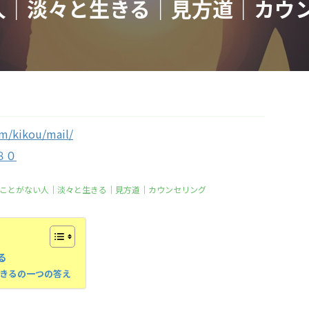
人｜淡々と生きる｜見方道｜カウ
om/kikou/mail/
８０
ことがない人｜淡々と生きる｜見方道｜カウンセリング
る
きるの一つの答え