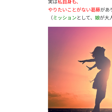
実は
私自身も、
やりたいことがない葛藤
があ
（
ミッション
として、
娘
が大