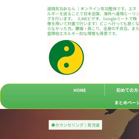
遠隔気功あなん ｜オンライン気功整体です。エネ
ルギーを送ることで日本全国、海外へ遠隔ヒーリ
グを行います。（LINEビデオ、Googleミートで映
像を用いて対面で行います）どこへ行っても良く
らなかった方。腰痛・肩こり、全身の不具合。ま
霊障他エネルギー的な障害も得意です。
HOME
初めての方
まとめペー
◆カウンセリング｜見方道