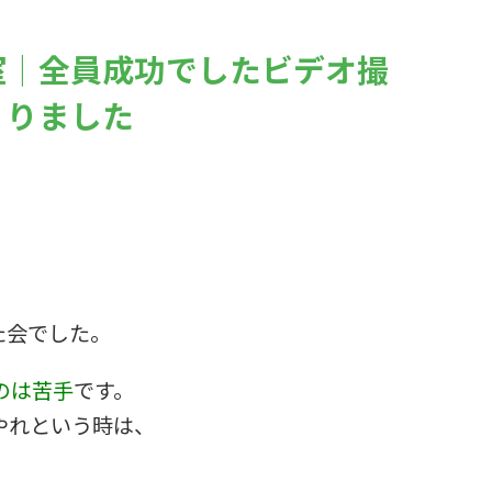
室｜全員成功でしたビデオ撮
りました
た会でした。
のは苦手
です。
やれという時は、