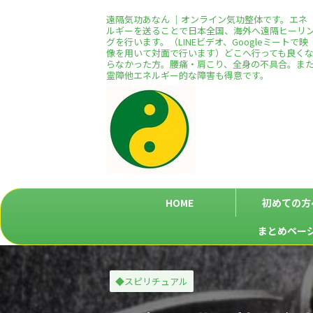
遠隔気功あなん ｜オンライン気功整体です。エネ
ルギーを送ることで日本全国、海外へ遠隔ヒーリ
グを行います。（LINEビデオ、Googleミートで映
像を用いて対面で行います）どこへ行っても良く
らなかった方。腰痛・肩こり、全身の不具合。ま
霊障他エネルギー的な障害も得意です。
HOME
初めての方
まとめペー
◆スピリチュアル