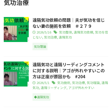
気功治療
遠隔気功依頼の問題｜夫が気功を信じ
ない妻の施術を依頼 ＃２７９
2026/5/16
気功整体
,
遠隔気功依頼
,
気功を信
じない
,
気功治療
,
遠隔気功
気功理論
遠隔気功と遠隔リーディングコメント
に対する説明｜アゴが外れやすいこの
方は正座が原因かも #204
2026/5/1
気功施術
,
気功治療
,
気功理論
,
遠隔
気功
,
遠隔リーディング
,
アゴが外れやすい
◆遠隔気功