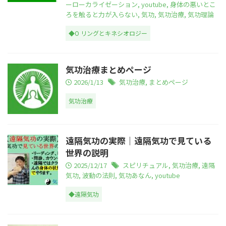
ーローカライゼーション
,
youtube
,
身体の悪いとこ
ろを触ると力が入らない
,
気功
,
気功治療
,
気功理論
◆O リングとキネシオロジー
気功治療まとめページ
2026/1/13
気功治療
,
まとめページ
気功治療
遠隔気功の実際｜遠隔気功で見ている
世界の説明
2025/12/17
スピリチュアル
,
気功治療
,
遠隔
気功
,
波動の法則
,
気功あなん
,
youtube
◆遠隔気功