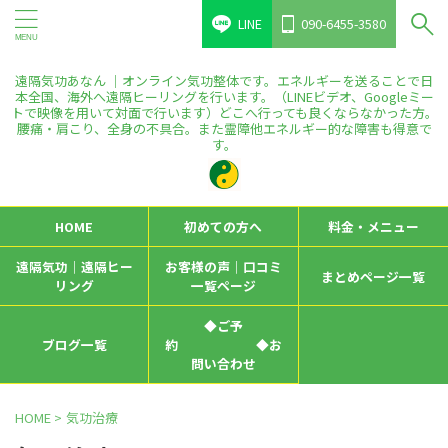
LINE
090-6455-3580
遠隔気功あなん ｜オンライン気功整体です。エネルギーを送ることで日
本全国、海外へ遠隔ヒーリングを行います。（LINEビデオ、Googleミー
トで映像を用いて対面で行います）どこへ行っても良くならなかった方。
腰痛・肩こり、全身の不具合。また霊障他エネルギー的な障害も得意で
す。
HOME
初めての方へ
料金・メニュー
遠隔気功｜遠隔ヒー
お客様の声｜口コミ
まとめページ一覧
リング
一覧ページ
◆ご予
ブログ一覧
約 ◆お
問い合わせ
HOME
>
気功治療