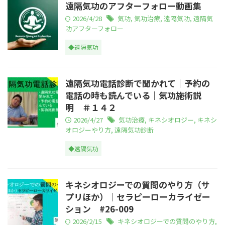
遠隔気功のアフターフォロー動画集
2026/4/28
気功
,
気功治療
,
遠隔気功
,
遠隔気
功アフターフォロー
◆遠隔気功
遠隔気功電話診断で聞かれて｜予約の
電話の時も読んでいる｜気功施術説
明 ＃１４２
2026/4/27
気功治療
,
キネシオロジー
,
キネシ
オロジーやり方
,
遠隔気功診断
◆遠隔気功
キネシオロジーでの質問のやり方（サ
プリほか）｜セラピーローカライゼー
ション #26-009
2026/2/15
キネシオロジーでの質問のやり方
,