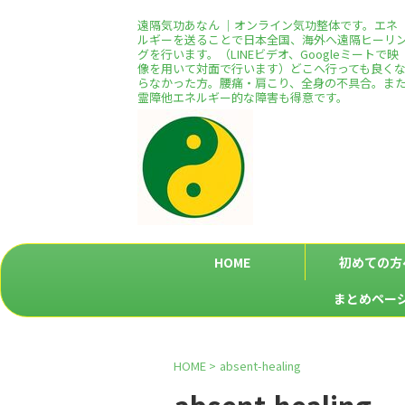
遠隔気功あなん ｜オンライン気功整体です。エネ
ルギーを送ることで日本全国、海外へ遠隔ヒーリ
グを行います。（LINEビデオ、Googleミートで映
像を用いて対面で行います）どこへ行っても良く
らなかった方。腰痛・肩こり、全身の不具合。ま
霊障他エネルギー的な障害も得意です。
HOME
初めての方
まとめペー
HOME
>
absent-healing