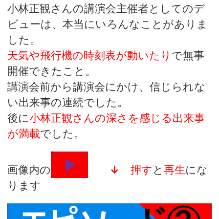
小林正観さんの講演会主催者としてのデ
ビューは、本当にいろんなことがありま
した。
天気や飛行機の時刻表が動いたり
で無事
開催できたこと。
講演会前から講演会にかけ、信じられな
い出来事の連続でした。
後に
小林正観さんの深さを感じる出来事
が満載
でした。
画像内の
↓
押す
と
再生
にな
ります