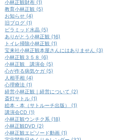
小林正観財布 (1)
教育小林正観 (5)
お知らせ (4)
旧ブログ (1)
ピラミッド水晶 (5)
ありがとう小林正観 (16)
トイレ掃除小林正観 (1)
宝来社小林正観本屋さんにはありません (3)
小林正観３５８ (6)
小林正観 講演会 (5)
心が作る病気ケガ (5)
人相手相 (4)
心理療法 (1)
経営小林正観｜経営について (2)
斎灯サトル (1)
絵本・本（サトルーチ出版） (1)
講演会CD (1)
小林正観ウンチク系 (18)
小林正観DVD (2)
小林正観エピソード動画 (1)
宇宙賛歌日めくりカレンダー (32)