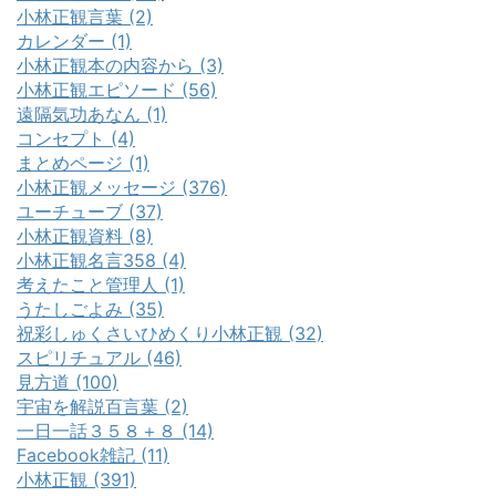
小林正観言葉 (2)
カレンダー (1)
小林正観本の内容から (3)
小林正観エピソード (56)
遠隔気功あなん (1)
コンセプト (4)
まとめページ (1)
小林正観メッセージ (376)
ユーチューブ (37)
小林正観資料 (8)
小林正観名言358 (4)
考えたこと管理人 (1)
うたしごよみ (35)
祝彩しゅくさいひめくり小林正観 (32)
スピリチュアル (46)
見方道 (100)
宇宙を解説百言葉 (2)
一日一話３５８＋８ (14)
Facebook雑記 (11)
小林正観 (391)