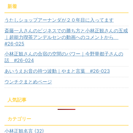
新着
うたしショップアーナンダが２０年目に入ってます
斎藤一人さんのビジネスでの勝ち方と小林正観さんの五戒
｜超能力喫茶アンデルセンの動画へのコメントから
#26-025
小林正観さんの合宿の空間のパワー｜今野華都子さんの
話 #26-024
あいうえお音の持つ波動｜やまと言葉 #26-023
ウンチクまとめページ
人気記事
カテゴリー
小林正観名言 (32)