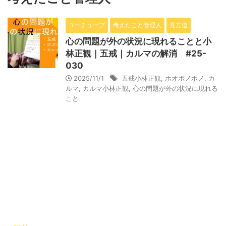
ユーチューブ
考えたこと管理人
見方道
心の問題が外の状況に現れることと小
林正観｜五戒｜カルマの解消 #25-
030
2025/11/1
五戒小林正観
,
ホオポノポノ
,
カ
ルマ
,
カルマ小林正観
,
心の問題が外の状況に現れる
こと