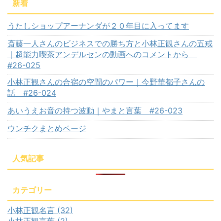
新着
うたしショップアーナンダが２０年目に入ってます
斎藤一人さんのビジネスでの勝ち方と小林正観さんの五戒
｜超能力喫茶アンデルセンの動画へのコメントから
#26-025
小林正観さんの合宿の空間のパワー｜今野華都子さんの
話 #26-024
あいうえお音の持つ波動｜やまと言葉 #26-023
ウンチクまとめページ
人気記事
カテゴリー
小林正観名言 (32)