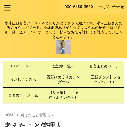
090-6455-3580
⇐お問い合わせ
小林正観名言ブログ・本とありがとうグッズ紹介です。小林正観さんの
考え方やエピソード。小林正観ありがとうグッズや本の紹介ブログで
す。見方道アドバイザーとして、様々なお悩み対しても対応していこう
と思います。
TOPページへ
全記事一覧へ
名言まとめページ
祝彩ひめくりカレン
【正観グッズ】ショ
うたしごよみへ
ダーへ
ップへ ➔➔
【見方道】 ご予
まとめページ一覧
約・お問い合わせ
HOME
>
考えたこと管理人
>
考えたこと管理人