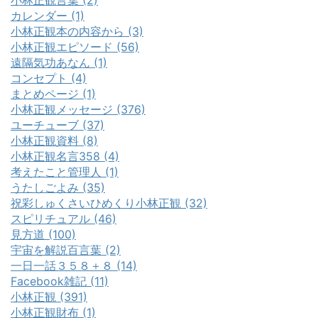
小林正観言葉 (2)
カレンダー (1)
小林正観本の内容から (3)
小林正観エピソード (56)
遠隔気功あなん (1)
コンセプト (4)
まとめページ (1)
小林正観メッセージ (376)
ユーチューブ (37)
小林正観資料 (8)
小林正観名言358 (4)
考えたこと管理人 (1)
うたしごよみ (35)
祝彩しゅくさいひめくり小林正観 (32)
スピリチュアル (46)
見方道 (100)
宇宙を解説百言葉 (2)
一日一話３５８＋８ (14)
Facebook雑記 (11)
小林正観 (391)
小林正観財布 (1)