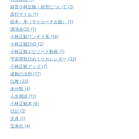
経営小林正観｜経営について (2)
斎灯サトル (1)
絵本・本（サトルーチ出版） (1)
講演会CD (1)
小林正観ウンチク系 (18)
小林正観DVD (2)
小林正観エピソード動画 (1)
宇宙賛歌日めくりカレンダー (32)
小林正観グッズ (7)
波動の法則 (17)
仏教 (23)
未分類 (4)
人生相談 (11)
小林正観本 (8)
日記 (2)
文具 (1)
宝来社 (4)