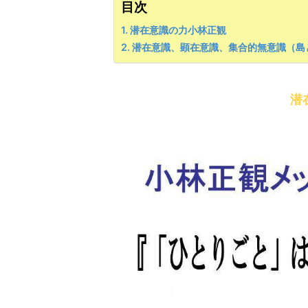
目次
潜在意識の力小林正観
潜在意識、顕在意識、集合的無意識（島
潜