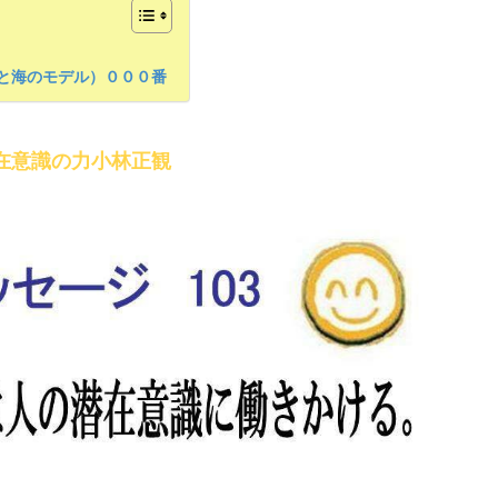
と海のモデル）０００番
在意識の力小林正観