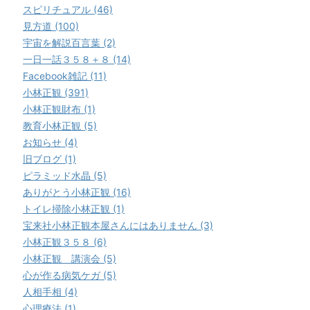
スピリチュアル (46)
見方道 (100)
宇宙を解説百言葉 (2)
一日一話３５８＋８ (14)
Facebook雑記 (11)
小林正観 (391)
小林正観財布 (1)
教育小林正観 (5)
お知らせ (4)
旧ブログ (1)
ピラミッド水晶 (5)
ありがとう小林正観 (16)
トイレ掃除小林正観 (1)
宝来社小林正観本屋さんにはありません (3)
小林正観３５８ (6)
小林正観 講演会 (5)
心が作る病気ケガ (5)
人相手相 (4)
心理療法 (1)