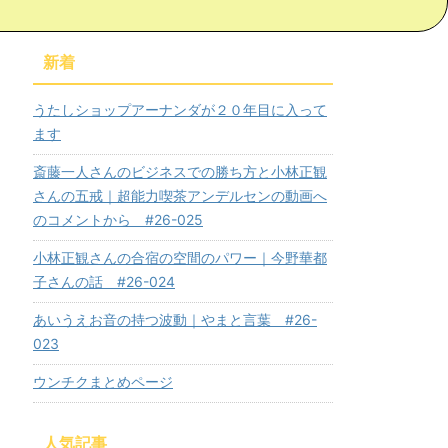
新着
うたしショップアーナンダが２０年目に入って
ます
斎藤一人さんのビジネスでの勝ち方と小林正観
さんの五戒｜超能力喫茶アンデルセンの動画へ
のコメントから #26-025
小林正観さんの合宿の空間のパワー｜今野華都
子さんの話 #26-024
あいうえお音の持つ波動｜やまと言葉 #26-
023
ウンチクまとめページ
人気記事