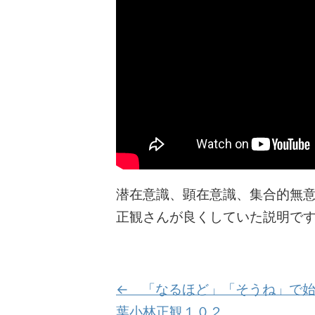
潜在意識、顕在意識、集合的無
正観さんが良くしていた説明で
← 「なるほど」「そうね」で始
葉小林正観１０２