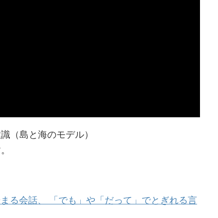
意識（島と海のモデル）
す。
まる会話、 「でも」や「だって」でとぎれる言