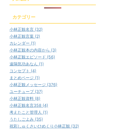
カテゴリー
小林正観名言 (32)
小林正観言葉 (2)
カレンダー (1)
小林正観本の内容から (3)
小林正観エピソード (56)
遠隔気功あなん (1)
コンセプト (4)
まとめページ (1)
小林正観メッセージ (376)
ユーチューブ (37)
小林正観資料 (8)
小林正観名言358 (4)
考えたこと管理人 (1)
うたしごよみ (35)
祝彩しゅくさいひめくり小林正観 (32)