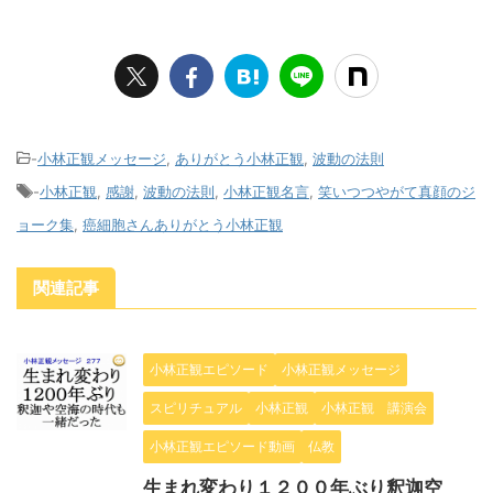
-
小林正観メッセージ
,
ありがとう小林正観
,
波動の法則
-
小林正観
,
感謝
,
波動の法則
,
小林正観名言
,
笑いつつやがて真顔のジ
ョーク集
,
癌細胞さんありがとう小林正観
関連記事
小林正観エピソード
小林正観メッセージ
スピリチュアル
小林正観
小林正観 講演会
小林正観エピソード動画
仏教
生まれ変わり１２００年ぶり釈迦空