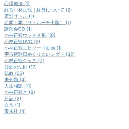
心理療法 (1)
経営小林正観｜経営について (2)
斎灯サトル (1)
絵本・本（サトルーチ出版） (1)
講演会CD (1)
小林正観ウンチク系 (18)
小林正観DVD (2)
小林正観エピソード動画 (1)
宇宙賛歌日めくりカレンダー (32)
小林正観グッズ (7)
波動の法則 (17)
仏教 (23)
未分類 (4)
人生相談 (11)
小林正観本 (8)
日記 (2)
文具 (1)
宝来社 (4)