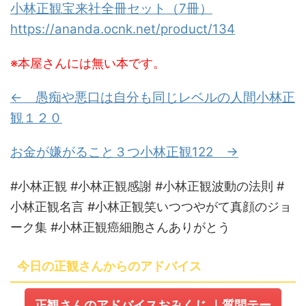
小林正観宝来社全冊セット（7冊）
https://ananda.ocnk.net/product/134
※本屋さんには無い本です。
← 愚痴や悪口は自分も同じレベルの人間小林正
観１２０
お金が嫌がること３つ小林正観122 →
#小林正観 #小林正観感謝 #小林正観波動の法則 #
小林正観名言 #小林正観笑いつつやがて真顔のジョ
ーク集 #小林正観癌細胞さんありがとう
今日の正観さんからのアドバイス
正観さんのアドバイスおみくじ
｜質問テー