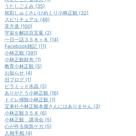
うたしごよみ (35)
祝彩しゅくさいひめくり小林正観 (32)
スピリチュアル (46)
見方道 (100)
宇宙を解説百言葉 (2)
一日一話３５８＋８ (14)
Facebook雑記 (11)
小林正観 (391)
小林正観財布 (1)
教育小林正観 (5)
お知らせ (4)
旧ブログ (1)
ピラミッド水晶 (5)
ありがとう小林正観 (16)
トイレ掃除小林正観 (1)
宝来社小林正観本屋さんにはありません (3)
小林正観３５８ (6)
小林正観 講演会 (5)
心が作る病気ケガ (5)
人相手相 (4)