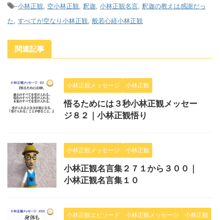
-
小林正観
,
空小林正観
,
釈迦
,
小林正観名言
,
釈迦の教えは感謝だっ
た
,
すべてが空なり小林正観
,
般若心経小林正観
関連記事
小林正観メッセージ
小林正観
悟るためには３秒小林正観メッセー
ジ８２｜小林正観悟り
小林正観メッセージ
小林正観
小林正観名言集２７１から３００｜
小林正観名言集１０
小林正観エピソード
小林正観メッセージ
小林正観