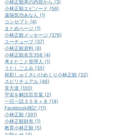
小林正観本の内容から (3)
小林正観エピソード (56)
遠隔気功あなん (1)
コンセプト (4)
まとめページ (1)
小林正観メッセージ (376)
ユーチューブ (37)
小林正観資料 (8)
小林正観名言358 (4)
考えたこと管理人 (1)
うたしごよみ (35)
祝彩しゅくさいひめくり小林正観 (32)
スピリチュアル (46)
見方道 (100)
宇宙を解説百言葉 (2)
一日一話３５８＋８ (14)
Facebook雑記 (11)
小林正観 (391)
小林正観財布 (1)
教育小林正観 (5)
お知らせ (4)