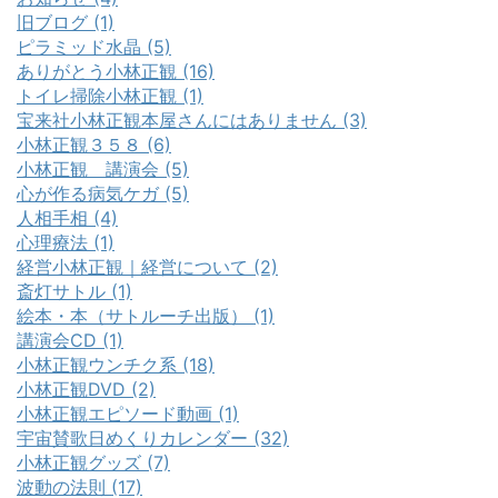
旧ブログ (1)
ピラミッド水晶 (5)
ありがとう小林正観 (16)
トイレ掃除小林正観 (1)
宝来社小林正観本屋さんにはありません (3)
小林正観３５８ (6)
小林正観 講演会 (5)
心が作る病気ケガ (5)
人相手相 (4)
心理療法 (1)
経営小林正観｜経営について (2)
斎灯サトル (1)
絵本・本（サトルーチ出版） (1)
講演会CD (1)
小林正観ウンチク系 (18)
小林正観DVD (2)
小林正観エピソード動画 (1)
宇宙賛歌日めくりカレンダー (32)
小林正観グッズ (7)
波動の法則 (17)