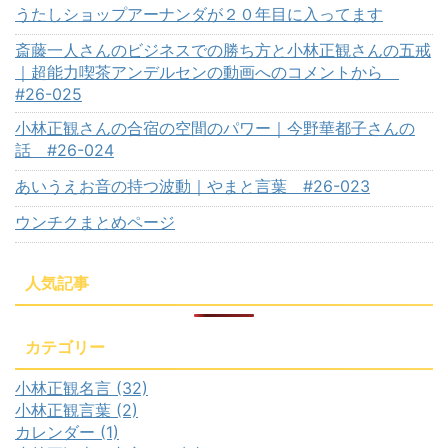
うたしショップアーナンダが２０年目に入ってます
斎藤一人さんのビジネスでの勝ち方と小林正観さんの五戒
｜超能力喫茶アンデルセンの動画へのコメントから
#26-025
小林正観さんの合宿の空間のパワー｜今野華都子さんの
話 #26-024
あいうえお音の持つ波動｜やまと言葉 #26-023
ウンチクまとめページ
人気記事
カテゴリー
小林正観名言 (32)
小林正観言葉 (2)
カレンダー (1)