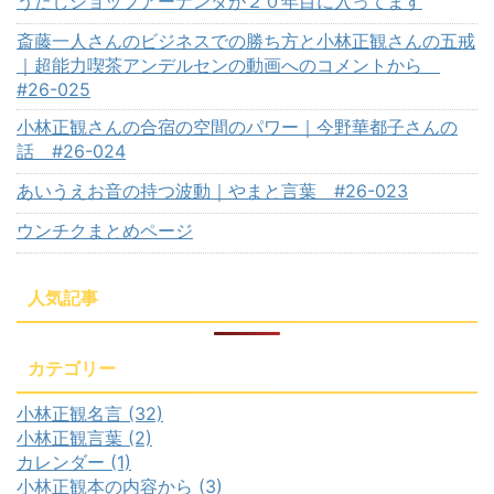
うたしショップアーナンダが２０年目に入ってます
斎藤一人さんのビジネスでの勝ち方と小林正観さんの五戒
｜超能力喫茶アンデルセンの動画へのコメントから
#26-025
小林正観さんの合宿の空間のパワー｜今野華都子さんの
話 #26-024
あいうえお音の持つ波動｜やまと言葉 #26-023
ウンチクまとめページ
人気記事
カテゴリー
小林正観名言 (32)
小林正観言葉 (2)
カレンダー (1)
小林正観本の内容から (3)