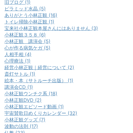
旧ブログ (1)
ピラミッド水晶 (5)
ありがとう小林正観 (16)
トイレ掃除小林正観 (1)
宝来社小林正観本屋さんにはありません (3)
小林正観３５８ (6)
小林正観 講演会 (5)
心が作る病気ケガ (5)
人相手相 (4)
心理療法 (1)
経営小林正観｜経営について (2)
斎灯サトル (1)
絵本・本（サトルーチ出版） (1)
講演会CD (1)
小林正観ウンチク系 (18)
小林正観DVD (2)
小林正観エピソード動画 (1)
宇宙賛歌日めくりカレンダー (32)
小林正観グッズ (7)
波動の法則 (17)
仏教 (23)