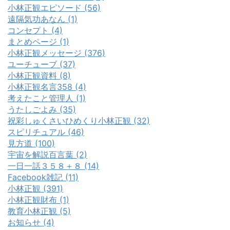
小林正観エピソード (56)
遠隔気功あなん (1)
コンセプト (4)
まとめページ (1)
小林正観メッセージ (376)
ユーチューブ (37)
小林正観資料 (8)
小林正観名言358 (4)
考えたこと管理人 (1)
うたしごよみ (35)
祝彩しゅくさいひめくり小林正観 (32)
スピリチュアル (46)
見方道 (100)
宇宙を解説百言葉 (2)
一日一話３５８＋８ (14)
Facebook雑記 (11)
小林正観 (391)
小林正観財布 (1)
教育小林正観 (5)
お知らせ (4)