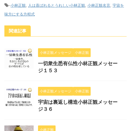
-
小林正観
,
人は喜ばれるとうれしい小林正観
,
小林正観名言
,
宇宙を
味方にする方程式
関連記事
小林正観メッセージ
小林正観
一切衆生悉有仏性小林正観メッセー
ジ１５３
小林正観メッセージ
小林正観
宇宙は裏返し構造小林正観メッセー
ジ３６
小林正観