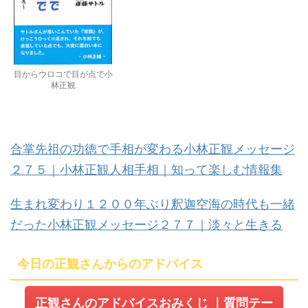
目からウロコで目が点で小
林正観
合掌先祖の功徳で手相が変わる小林正観メッセージ
２７５｜小林正観人相手相｜知って楽しむ情報集
生まれ変わり１２００年ぶり釈迦空海の時代も一緒
だった小林正観メッセージ２７７｜淡々と生きる
今日の正観さんからのアドバイス
正観さんのアドバイスおみくじ
｜質問テー