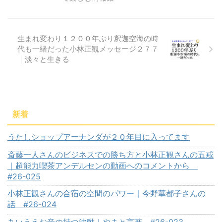
生まれ変わり１２００年ぶり釈迦空海の時
代も一緒だった小林正観メッセージ２７７
｜淡々と生きる
新着
うたしショップアーナンダが２０年目に入ってます
斎藤一人さんのビジネスでの勝ち方と小林正観さんの五戒
｜超能力喫茶アンデルセンの動画へのコメントから
#26-025
小林正観さんの合宿の空間のパワー｜今野華都子さんの
話 #26-024