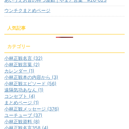
あいうえお音の持つ波動｜やまと言葉 #26-023
ウンチクまとめページ
人気記事
カテゴリー
小林正観名言 (32)
小林正観言葉 (2)
カレンダー (1)
小林正観本の内容から (3)
小林正観エピソード (56)
遠隔気功あなん (1)
コンセプト (4)
まとめページ (1)
小林正観メッセージ (376)
ユーチューブ (37)
小林正観資料 (8)
小林正観名言358 (4)