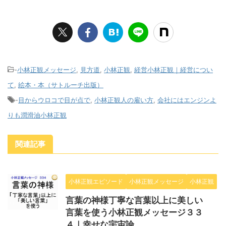
-
小林正観メッセージ
,
見方道
,
小林正観
,
経営小林正観｜経営につい
て
,
絵本・本（サトルーチ出版）
-
目からウロコで目が点で
,
小林正観人の雇い方
,
会社にはエンジンよ
りも潤滑油小林正観
関連記事
小林正観エピソード
小林正観メッセージ
小林正観
言葉の神様丁寧な言葉以上に美しい
言葉を使う小林正観メッセージ３３
４｜幸せな宇宙論