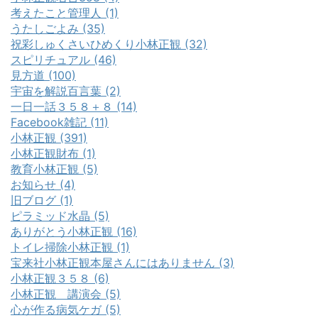
考えたこと管理人 (1)
うたしごよみ (35)
祝彩しゅくさいひめくり小林正観 (32)
スピリチュアル (46)
見方道 (100)
宇宙を解説百言葉 (2)
一日一話３５８＋８ (14)
Facebook雑記 (11)
小林正観 (391)
小林正観財布 (1)
教育小林正観 (5)
お知らせ (4)
旧ブログ (1)
ピラミッド水晶 (5)
ありがとう小林正観 (16)
トイレ掃除小林正観 (1)
宝来社小林正観本屋さんにはありません (3)
小林正観３５８ (6)
小林正観 講演会 (5)
心が作る病気ケガ (5)