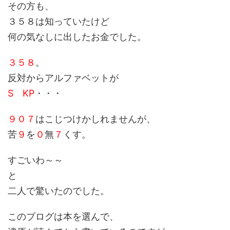
その方も、
３５８は知っていたけど
何の気なしに出したお金でした。
３５８
。
反対からアルファベットが
S KP
・・・
９０７
はこじつけかしれませんが、
苦
９
を
０
無
７
くす。
すごいわ～～
と
二人で驚いたのでした。
このブログは本を選んで、