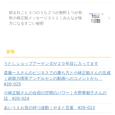
頼まれごと３つのうち２つが無料１つが有
料小林正観メッセージ３１１｜みんなが味
方になるすごい秘密
新着
うたしショップアーナンダが２０年目に入ってます
斎藤一人さんのビジネスでの勝ち方と小林正観さんの五戒
｜超能力喫茶アンデルセンの動画へのコメントから
#26-025
小林正観さんの合宿の空間のパワー｜今野華都子さんの
話 #26-024
あいうえお音の持つ波動｜やまと言葉 #26-023