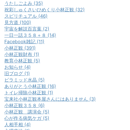
うたしごよみ (35)
祝彩しゅくさいひめくり小林正観 (32)
スピリチュアル (46)
見方道 (100)
宇宙を解説百言葉 (2)
一日一話３５８＋８ (14)
Facebook雑記 (11)
小林正観 (391)
小林正観財布 (1)
教育小林正観 (5)
お知らせ (4)
旧ブログ (1)
ピラミッド水晶 (5)
ありがとう小林正観 (16)
トイレ掃除小林正観 (1)
宝来社小林正観本屋さんにはありません (3)
小林正観３５８ (6)
小林正観 講演会 (5)
心が作る病気ケガ (5)
人相手相 (4)