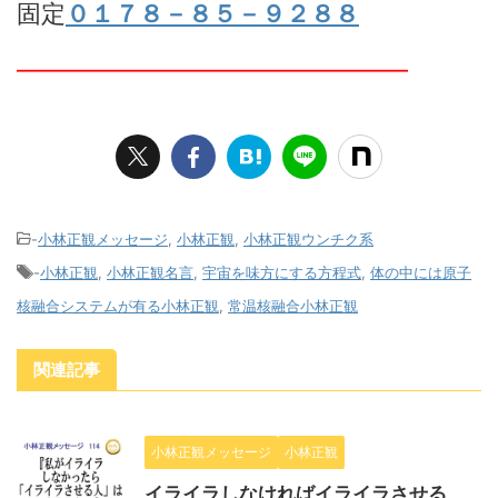
固定
０１７８－８５－９２８８
━━━━━━━━━━━━━━━━
-
小林正観メッセージ
,
小林正観
,
小林正観ウンチク系
-
小林正観
,
小林正観名言
,
宇宙を味方にする方程式
,
体の中には原子
核融合システムが有る小林正観
,
常温核融合小林正観
関連記事
小林正観メッセージ
小林正観
イライラしなければイライラさせる