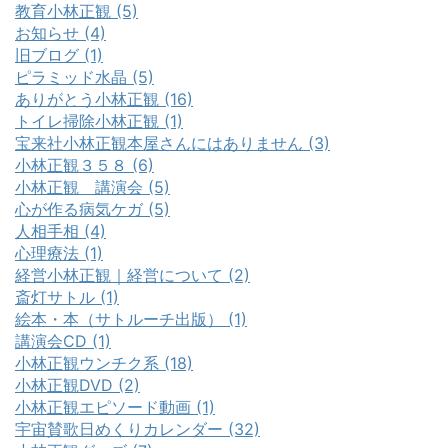
教育小林正観 (5)
お知らせ (4)
旧ブログ (1)
ピラミッド水晶 (5)
ありがとう小林正観 (16)
トイレ掃除小林正観 (1)
宝来社小林正観本屋さんにはありません (3)
小林正観３５８ (6)
小林正観 講演会 (5)
心が作る病気ケガ (5)
人相手相 (4)
心理療法 (1)
経営小林正観｜経営について (2)
斎灯サトル (1)
絵本・本（サトルーチ出版） (1)
講演会CD (1)
小林正観ウンチク系 (18)
小林正観DVD (2)
小林正観エピソード動画 (1)
宇宙賛歌日めくりカレンダー (32)