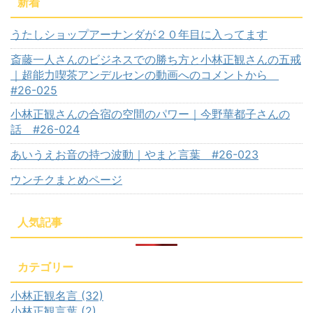
新着
うたしショップアーナンダが２０年目に入ってます
斎藤一人さんのビジネスでの勝ち方と小林正観さんの五戒
｜超能力喫茶アンデルセンの動画へのコメントから
#26-025
小林正観さんの合宿の空間のパワー｜今野華都子さんの
話 #26-024
あいうえお音の持つ波動｜やまと言葉 #26-023
ウンチクまとめページ
人気記事
カテゴリー
小林正観名言 (32)
小林正観言葉 (2)