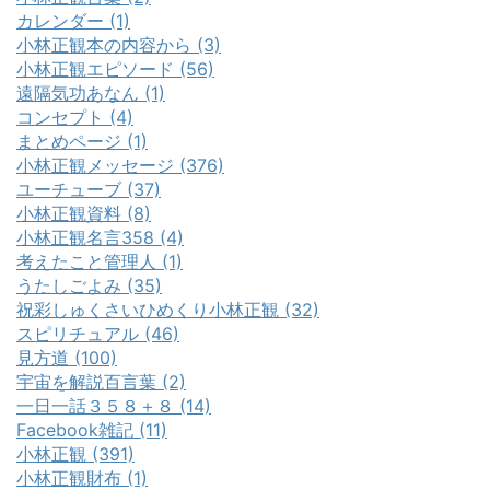
カレンダー (1)
小林正観本の内容から (3)
小林正観エピソード (56)
遠隔気功あなん (1)
コンセプト (4)
まとめページ (1)
小林正観メッセージ (376)
ユーチューブ (37)
小林正観資料 (8)
小林正観名言358 (4)
考えたこと管理人 (1)
うたしごよみ (35)
祝彩しゅくさいひめくり小林正観 (32)
スピリチュアル (46)
見方道 (100)
宇宙を解説百言葉 (2)
一日一話３５８＋８ (14)
Facebook雑記 (11)
小林正観 (391)
小林正観財布 (1)