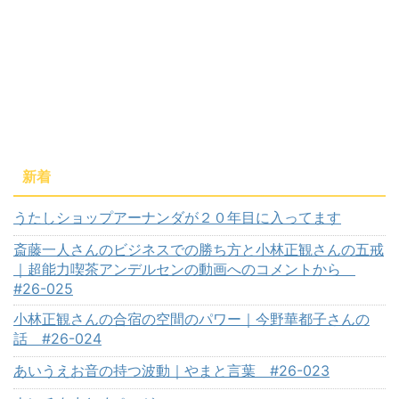
新着
うたしショップアーナンダが２０年目に入ってます
斎藤一人さんのビジネスでの勝ち方と小林正観さんの五戒
｜超能力喫茶アンデルセンの動画へのコメントから
#26-025
小林正観さんの合宿の空間のパワー｜今野華都子さんの
話 #26-024
あいうえお音の持つ波動｜やまと言葉 #26-023