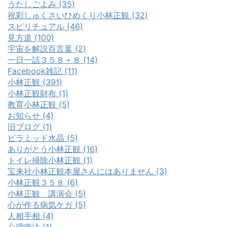
うたしごよみ (35)
祝彩しゅくさいひめくり小林正観 (32)
スピリチュアル (46)
見方道 (100)
宇宙を解説百言葉 (2)
一日一話３５８＋８ (14)
Facebook雑記 (11)
小林正観 (391)
小林正観財布 (1)
教育小林正観 (5)
お知らせ (4)
旧ブログ (1)
ピラミッド水晶 (5)
ありがとう小林正観 (16)
トイレ掃除小林正観 (1)
宝来社小林正観本屋さんにはありません (3)
小林正観３５８ (6)
小林正観 講演会 (5)
心が作る病気ケガ (5)
人相手相 (4)