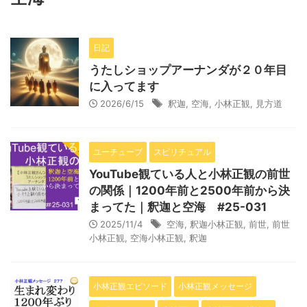
日記
うたしショップアーナンダが２０年目
に入ってます
2026/6/15
釈迦
,
空海
,
小林正観
,
見方道
ユーチューブ
スピリチュアル
YouTube観ている人と小林正観の前世
の関係｜1200年前と2500年前から決
まってた｜釈迦と空海 #25-031
2025/11/4
空海
,
釈迦小林正観
,
前世
,
前世
小林正観
,
空海小林正観
,
釈迦
小林正観エピソード
小林正観メッセージ