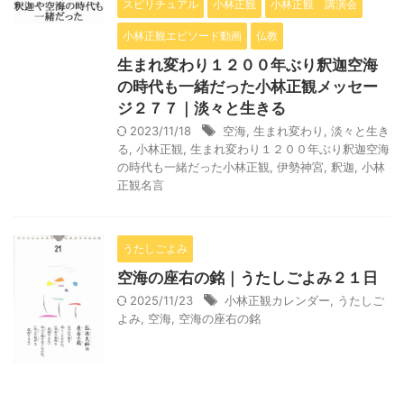
スピリチュアル
小林正観
小林正観 講演会
小林正観エピソード動画
仏教
生まれ変わり１２００年ぶり釈迦空海
の時代も一緒だった小林正観メッセー
ジ２７７｜淡々と生きる
2023/11/18
空海
,
生まれ変わり
,
淡々と生き
る
,
小林正観
,
生まれ変わり１２００年ぶり釈迦空海
の時代も一緒だった小林正観
,
伊勢神宮
,
釈迦
,
小林
正観名言
うたしごよみ
空海の座右の銘｜うたしごよみ２１日
2025/11/23
小林正観カレンダー
,
うたしご
よみ
,
空海
,
空海の座右の銘