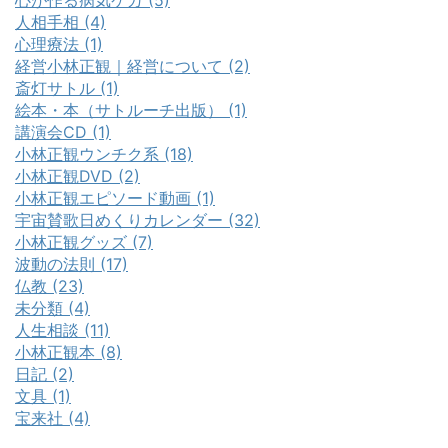
心が作る病気ケガ (5)
人相手相 (4)
心理療法 (1)
経営小林正観｜経営について (2)
斎灯サトル (1)
絵本・本（サトルーチ出版） (1)
講演会CD (1)
小林正観ウンチク系 (18)
小林正観DVD (2)
小林正観エピソード動画 (1)
宇宙賛歌日めくりカレンダー (32)
小林正観グッズ (7)
波動の法則 (17)
仏教 (23)
未分類 (4)
人生相談 (11)
小林正観本 (8)
日記 (2)
文具 (1)
宝来社 (4)