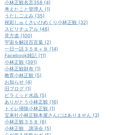
小林正観名言358 (4)
考えたこと管理人 (1)
うたしごよみ (35)
祝彩しゅくさいひめくり小林正観 (32)
スピリチュアル (46)
見方道 (100)
宇宙を解説百言葉 (2)
一日一話３５８＋８ (14)
Facebook雑記 (11)
小林正観 (391)
小林正観財布 (1)
教育小林正観 (5)
お知らせ (4)
旧ブログ (1)
ピラミッド水晶 (5)
ありがとう小林正観 (16)
トイレ掃除小林正観 (1)
宝来社小林正観本屋さんにはありません (3)
小林正観３５８ (6)
小林正観 講演会 (5)