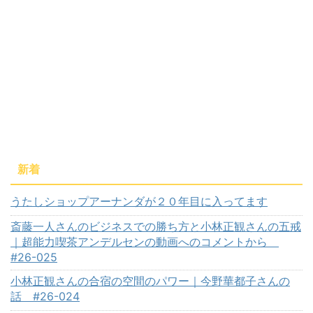
新着
うたしショップアーナンダが２０年目に入ってます
斎藤一人さんのビジネスでの勝ち方と小林正観さんの五戒
｜超能力喫茶アンデルセンの動画へのコメントから
#26-025
小林正観さんの合宿の空間のパワー｜今野華都子さんの
話 #26-024