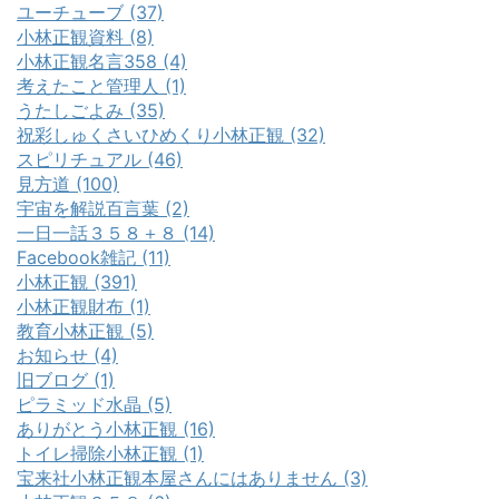
ユーチューブ (37)
小林正観資料 (8)
小林正観名言358 (4)
考えたこと管理人 (1)
うたしごよみ (35)
祝彩しゅくさいひめくり小林正観 (32)
スピリチュアル (46)
見方道 (100)
宇宙を解説百言葉 (2)
一日一話３５８＋８ (14)
Facebook雑記 (11)
小林正観 (391)
小林正観財布 (1)
教育小林正観 (5)
お知らせ (4)
旧ブログ (1)
ピラミッド水晶 (5)
ありがとう小林正観 (16)
トイレ掃除小林正観 (1)
宝来社小林正観本屋さんにはありません (3)