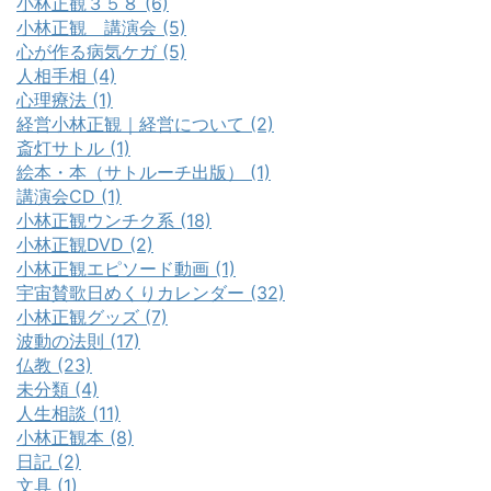
小林正観３５８ (6)
小林正観 講演会 (5)
心が作る病気ケガ (5)
人相手相 (4)
心理療法 (1)
経営小林正観｜経営について (2)
斎灯サトル (1)
絵本・本（サトルーチ出版） (1)
講演会CD (1)
小林正観ウンチク系 (18)
小林正観DVD (2)
小林正観エピソード動画 (1)
宇宙賛歌日めくりカレンダー (32)
小林正観グッズ (7)
波動の法則 (17)
仏教 (23)
未分類 (4)
人生相談 (11)
小林正観本 (8)
日記 (2)
文具 (1)