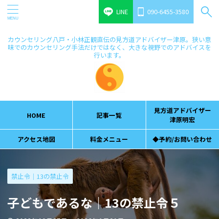
LINE
090-6455-3580
カウンセリング八戸・小林正観直伝の見方道アドバイザー津原。狭い意
味でのカウンセリング手法だけではなく、大きな視野でのアドバイスを
行います。
見方道アドバイザー
HOME
記事一覧
津原明宏
アクセス地図
料金メニュー
◆予約/お問い合わせ
禁止令｜13の禁止令
子どもであるな｜13の禁止令５