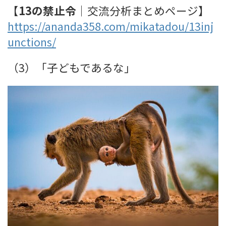
【
13の禁止令
｜交流分析まとめページ】
https://ananda358.com/mikatadou/13inj
unctions/
（3）「子どもであるな」